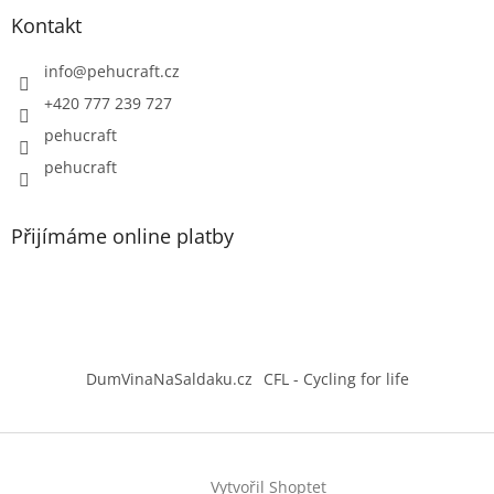
Kontakt
info
@
pehucraft.cz
+420 777 239 727
pehucraft
pehucraft
Přijímáme online platby
DumVinaNaSaldaku.cz
CFL - Cycling for life
Vytvořil Shoptet