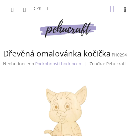
Přejít
NÁKUP
na
CZK
obsah
KOŠÍK
Dřevěná omalovánka kočička
PH0294
Průměrné
Neohodnoceno
Podrobnosti hodnocení
Značka:
Pehucraft
hodnocení
produktu
je
0,0
z
5
hvězdiček.