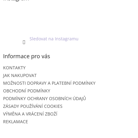
t
í
Sledovat na Instagramu
Informace pro vás
KONTAKTY
JAK NAKUPOVAT
MOŽNOSTI DOPRAVY A PLATEBNÍ PODMÍNKY
OBCHODNÍ PODMÍNKY
PODMÍNKY OCHRANY OSOBNÍCH ÚDAJŮ
ZÁSADY POUŽÍVÁNÍ COOKIES
VÝMĚNA A VRÁCENÍ ZBOŽÍ
REKLAMACE