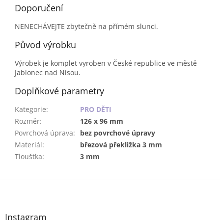
Doporučení
NENECHÁVEJTE zbytečně na přímém slunci.
Původ výrobku
Výrobek je komplet vyroben v České republice ve městě
Jablonec nad Nisou.
Doplňkové parametry
Kategorie
:
PRO DĚTI
Rozměr
:
126 x 96 mm
Povrchová úprava
:
bez povrchové úpravy
Materiál
:
březová překližka 3 mm
Tloušťka
:
3 mm
Z
á
p
a
Instagram