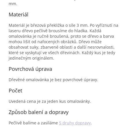
mm.
Materiál
Materiál je březová překližka o síle 3 mm. Po vyříznutí na
laseru dřevo pečlivě brousíme do hladka. Každá
omalovánka je ručně broušená, proto se dřevo a barva
mohou lišit od nafocených obrázků. Dřevo může
obsahovat suky, zbarvené oblasti a další nesrovnalosti,
které se vyskytují ve všech dřevinách. Každý kus je tedy
jedinečným originálem.
Povrchová úprava
Dřevěné omalovánka je bez povrchové úpravy.
Počet
Uvedená cena je za jeden kus omalovánky.
Způsob balení a dopravy
Pečlivě balíme a zasíláme
5 druhy dopravy
.