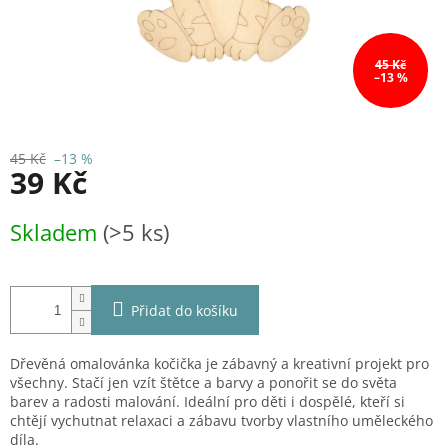
45 Kč
–13 %
45 Kč
–13 %
39 Kč
Měrná
Skladem
(>5 ks)
cena:
Přidat do košíku
Dřevěná omalovánka kočička je zábavný a kreativní projekt pro
všechny. Stačí jen vzít štětce a barvy a ponořit se do světa
barev a radosti malování. Ideální pro děti i dospělé, kteří si
chtějí vychutnat relaxaci a zábavu tvorby vlastního uměleckého
díla.