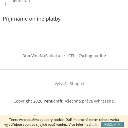
pehucraft
Přijímáme online platby
DumVinaNaSaldaku.cz
CFL - Cycling for life
Vytvořil Shoptet
Copyright 2026
Pehucraft
. Všechna práva vyhrazena.
Google Recenze
Tento web používá soubory cookie. Dalším procházením tohoto webu
vyjadřujete souhlas s jejich používáním.. Více informací
zde
.
ROZUMÍM
5.0