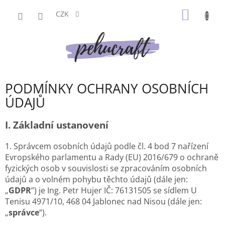
Přejít
NÁKUP
na
CZK
obsah
KOŠÍK
PODMÍNKY OCHRANY OSOBNÍCH
ÚDAJŮ
I.
Základní ustanovení
1. Správcem osobních údajů podle čl. 4 bod 7 nařízení
Evropského parlamentu a Rady (EU) 2016/679 o ochraně
fyzických osob v souvislosti se zpracováním osobních
údajů a o volném pohybu těchto údajů (dále jen:
„
GDPR
”) je Ing. Petr Hujer IČ: 76131505 se sídlem U
Tenisu 4971/10, 468 04 Jablonec nad Nisou (dále jen:
„
správce
“).