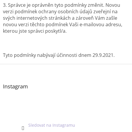
3. Správce je oprávněn tyto podmínky změnit. Novou
verzi podmínek ochrany osobních údajů zveřejní na
svých internetových stránkách a zároveň Vám zašle
novou verzi těchto podmínek Vaši e-mailovou adresu,
kterou jste správci poskytl/a.
Tyto podmínky nabývají účinnosti dnem 29.9.2021.
Z
á
p
a
Instagram
t
í
Sledovat na Instagramu