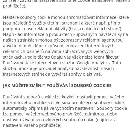
zařízení závisí na nastavení samotné cookie a nastavení vašeho
prohlížeče).
Některé soubory cookie mohou shromažďovat informace, které
jsou následně využity třetími stranami a které např. přímo
podporují naše reklamní aktivity (tzv. „cookie třetích stran“).
Například informace o produktech kupovaných návštěvníky na
našich stránkách mohou být zobrazeny reklamní agenturou,
abychom mohli lépe uzpůsobit zobrazení internetových
reklamních bannerů na Vámi zobrazovaných webových
stránkách. Podle těchto údajů Vás však nelze identifikovat.
Používáme také internetovou službu Google Analytics. Tato
služba umožňuje provádět analýzu návštěvnosti našich
internetových stránek a vytvářet zprávy o aktivitě.
JAK MŮŽETE ZMĚNIT POUŽÍVÁNÍ SOUBORŮ COOKIES
Používání souborů cookie lze kdykoli nastavit pomocí Vašeho
internetového prohlížeče. Většina prohlížečů soubory cookie
automaticky přijímá již ve výchozím nastavení. Soubory cookie
lze pomocí Vašeho webového prohlížeče odmítnout nebo
nastavit užívání jen některých souborů cookie (najdete v
nastavení Vašeho prohlížeče).