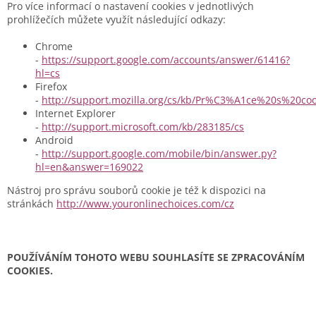
Pro více informací o nastavení cookies v jednotlivých
prohlížečích můžete využít následující odkazy:
Chrome
-
https://support.google.com/accounts/answer/61416?
hl=cs
Firefox
-
http://support.mozilla.org/cs/kb/Pr%C3%A1ce%20s%20coo
Internet Explorer
-
http://support.microsoft.com/kb/283185/cs
Android
-
http://support.google.com/mobile/bin/answer.py?
hl=en&answer=169022
Nástroj pro správu souborů cookie je též k dispozici na
stránkách
http://www.youronlinechoices.com/cz
POUŽÍVÁNÍM TOHOTO WEBU SOUHLASÍTE SE ZPRACOVÁNÍM
COOKIES.