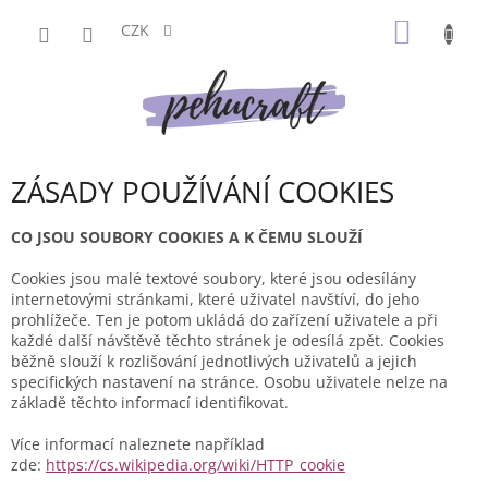
Přejít
NÁKUP
na
CZK
obsah
KOŠÍK
ZÁSADY POUŽÍVÁNÍ COOKIES
CO JSOU SOUBORY COOKIES A K ČEMU SLOUŽÍ
Cookies jsou malé textové soubory, které jsou odesílány
internetovými stránkami, které uživatel navštíví, do jeho
prohlížeče. Ten je potom ukládá do zařízení uživatele a při
každé další návštěvě těchto stránek je odesílá zpět. Cookies
běžně slouží k rozlišování jednotlivých uživatelů a jejich
specifických nastavení na stránce. Osobu uživatele nelze na
základě těchto informací identifikovat.
Více informací naleznete například
zde:
https://cs.wikipedia.org/wiki/HTTP_cookie