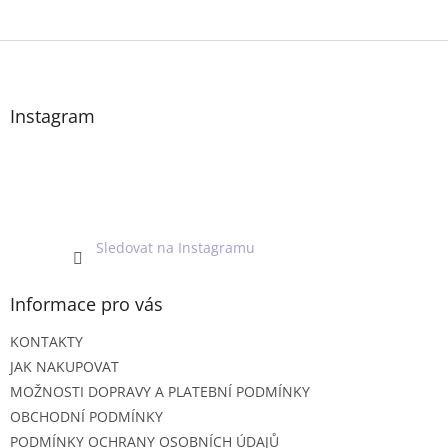
Z
á
p
a
Instagram
t
í
Sledovat na Instagramu
Informace pro vás
KONTAKTY
JAK NAKUPOVAT
MOŽNOSTI DOPRAVY A PLATEBNÍ PODMÍNKY
OBCHODNÍ PODMÍNKY
PODMÍNKY OCHRANY OSOBNÍCH ÚDAJŮ