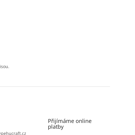
isou.
Přijímáme online
platby
@
pehucraft.cz