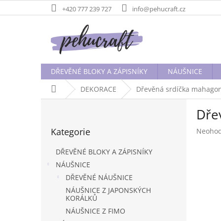
Přejít
+420 777 239 727
info@pehucraft.cz
na
obsah
DŘEVĚNÉ BLOKY A ZÁPISNÍKY
NÁUŠNICE
Domů
DEKORACE
Dřevěná srdíčka mahagon
P
Dře
o
Přeskočit
s
Kategorie
Průměr
Neoho
kategorie
t
hodnoc
r
produk
DŘEVĚNÉ BLOKY A ZÁPISNÍKY
a
je
NÁUŠNICE
n
0,0
DŘEVĚNÉ NÁUŠNICE
z
n
5
í
NÁUŠNICE Z JAPONSKÝCH
hvězdič
KORÁLKŮ
p
a
NÁUŠNICE Z FIMO