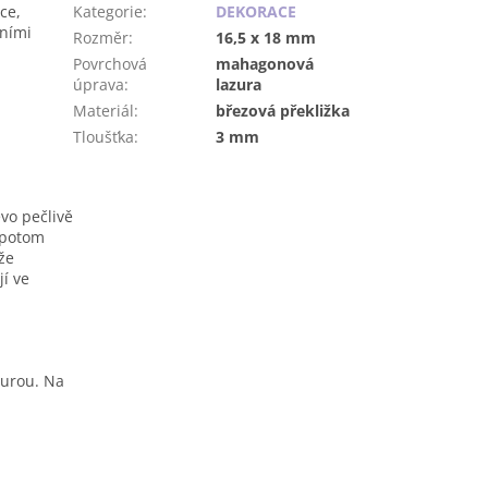
ce,
Kategorie
:
DEKORACE
bními
Rozměr
:
16,5 x 18 mm
Povrchová
mahagonová
úprava
:
lazura
Materiál
:
březová překližka
Tloušťka
:
3 mm
vo pečlivě
 potom
že
jí ve
urou. Na