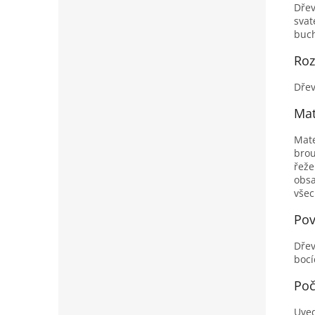
Dřev
svat
buch
Ro
Dřev
Mat
Mate
brou
řeže
obsa
všec
Pov
Dřev
bocí
Poč
Uved