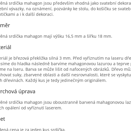
ěná srdíčka mahagon jsou především vhodná jako svatební dekora
ební vývazky, na oznámení, pozvánky ke stolu, do košíčku se svate
tičkami a i k další dekoraci.
změr
ěná srdíčka mahagon mají výšku 16,5 mm a šířku 18 mm.
eriál
riál je březová překližka silná 3 mm. Před vyříznutím na laseru dře
síme do hladka následně barvíme mahagonovou lazurou a teprve
me na lseru. Barva se může lišit od nafocených obrázků. Dřevo mů
hovat suky, zbarvené oblasti a další nesrovnalosti, které se vyskytu
h dřevinách. Každý kus je tedy jedinečným originálem.
rchová úprava
ěné srdíčka mahagon jsou oboustranně barvená mahagonovou laz
ch opálení od vyříznutí laserem.
et
ená cena je za jeden kus srdíčka.