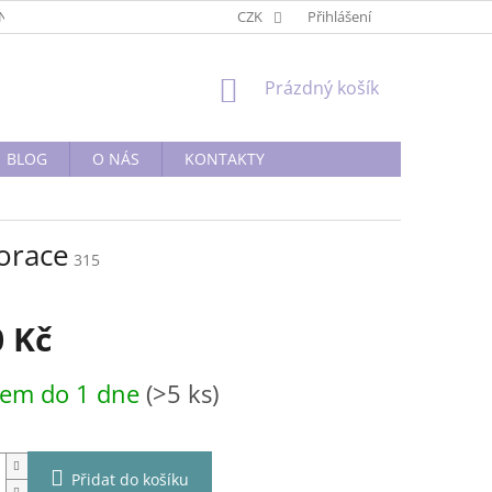
BNÍ PODMÍNKY
OBCHODNÍ PODMÍNKY
CZK
Přihlášení
PODMÍNKY OCHRANY O
NÁKUPNÍ
Prázdný košík
KOŠÍK
BLOG
O NÁS
KONTAKTY
orace
315
0 Kč
dem do 1 dne
(>5 ks)
Přidat do košíku