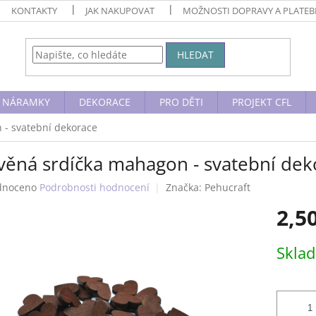
KONTAKTY
JAK NAKUPOVAT
MOŽNOSTI DOPRAVY A PLATE
HLEDAT
NÁRAMKY
DEKORACE
PRO DĚTI
PROJEKT CFL
 - svatební dekorace
věná srdíčka mahagon - svatební dek
né
dnoceno
Podrobnosti hodnocení
Značka:
Pehucraft
ení
2,5
tu
Měrná
Skla
cena:
ek.