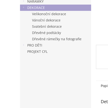
n
NÁRAMKY
e
DEKORACE
l
Velikonoční dekorace
Vánoční dekorace
Svatební dekorace
Dřevěné podtácky
Dřevěné rámečky na fotografie
PRO DĚTI
PROJEKT CFL
Popi
Det