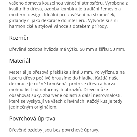
vašeho domova kouzelnou vánoční atmosféru. Vyrobena z
kvalitního dřeva, ozdoba kombinuje tradiční řemeslo a
moderní design. Ideální pro zavěšení na stromeček,
girlandy či jako dekorace do interiéru. Vytvořte si s ní
harmonické a stylové Vánoce s dotekem přírody.
Rozměr
Dřevěná ozdoba hvězda má výšku 50 mm a šířku 50 mm.
Materiál
Materiál je březová překližka silná 3 mm. Po vyříznutí na
laseru dřevo pečlivě brousíme do hladka. Každá naše
dekorace je ručně broušená, proto se dřevo a barva
mohou lišit od nafocených obrázků. Dřevo může
obsahovat suky, zbarvené oblasti a další nesrovnalosti,
které se vyskytují ve všech dřevinách. Každý kus je tedy
jedinečným originálem.
Povrchová úprava
Dřevěné ozdoby jsou bez povrchové úpravy.