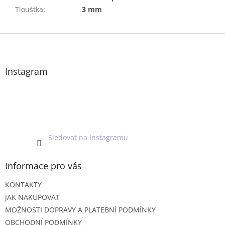
Tloušťka
:
3 mm
Z
á
p
a
Instagram
t
í
Sledovat na Instagramu
Informace pro vás
KONTAKTY
JAK NAKUPOVAT
MOŽNOSTI DOPRAVY A PLATEBNÍ PODMÍNKY
OBCHODNÍ PODMÍNKY