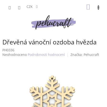
Přejít
NÁKUP
na
CZK
obsah
KOŠÍK
Dřevěná vánoční ozdoba hvězda
PH0336
Průměrné
Neohodnoceno
Podrobnosti hodnocení
Značka:
Pehucraft
hodnocení
produktu
je
0,0
z
5
hvězdiček.