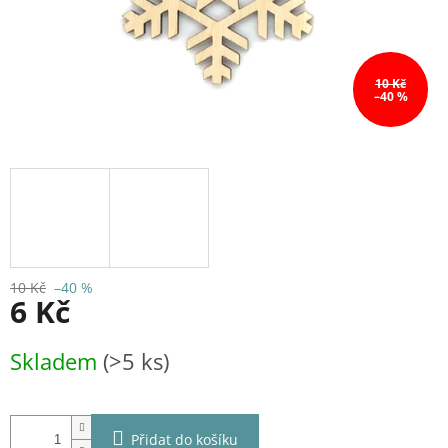
10 Kč
–40 %
10 Kč
–40 %
6 Kč
Měrná
Skladem
(>5 ks)
cena:
Přidat do košíku