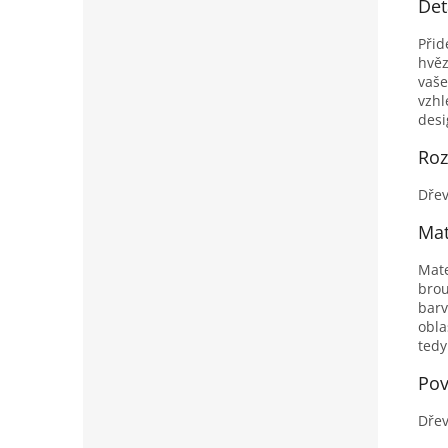
Det
Přid
hvěz
vaše
vzhl
desi
Ro
Dřev
Mat
Mate
brou
barv
obla
tedy
Pov
Dřev