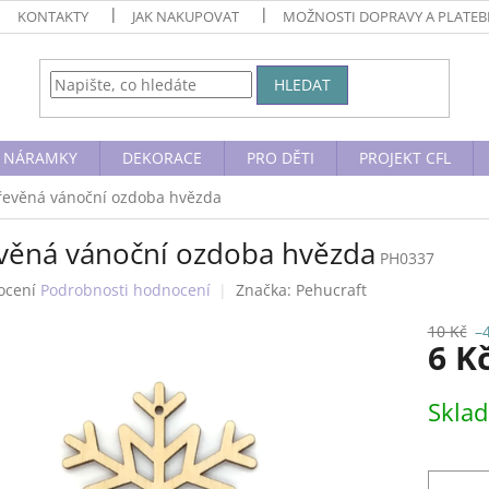
KONTAKTY
JAK NAKUPOVAT
MOŽNOSTI DOPRAVY A PLATE
HLEDAT
NÁRAMKY
DEKORACE
PRO DĚTI
PROJEKT CFL
řevěná vánoční ozdoba hvězda
věná vánoční ozdoba hvězda
PH0337
né
ocení
Podrobnosti hodnocení
Značka:
Pehucraft
ení
tu
10 Kč
–
6 K
Měrná
Skla
cena:
ek.