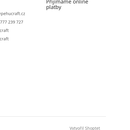
Přijímáme online
platby
@
pehucraft.cz
777 239 727
craft
craft
Vytvořil Shoptet