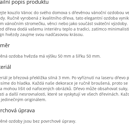
ailní popis produktu
ejte kouzlo Vánoc do svého domova s dřevěnou vánoční ozdobou ve
dy. Ručně vyrobená z kvalitního dřeva, tato elegantní ozdoba vyni
m vánočním stromečku, věnci nebo jako součást sváteční výzdoby. 
ed dřeva dodá vašemu interiéru teplo a tradici, zatímco minimalist
gn hvězdy zaujme svou nadčasovou krásou.
změr
ěná ozdoba hvězda má výšku 50 mm a šířku 50 mm.
eriál
riál je březová překližka silná 3 mm. Po vyříznutí na laseru dřevo p
síme do hladka. Každá naše dekorace je ručně broušená, proto se
a mohou lišit od nafocených obrázků. Dřevo může obsahovat suky,
sti a další nesrovnalosti, které se vyskytují ve všech dřevinách. Kaž
 jedinečným originálem.
rchová úprava
ěné ozdoby jsou bez povrchové úpravy.