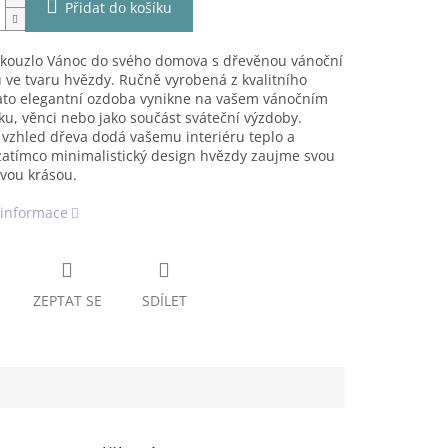
Přidat do košíku
e kouzlo Vánoc do svého domova s dřevěnou vánoční
ve tvaru hvězdy. Ručně vyrobená z kvalitního
tato elegantní ozdoba vynikne na vašem vánočním
u, věnci nebo jako součást sváteční výzdoby.
 vzhled dřeva dodá vašemu interiéru teplo a
 zatímco minimalistický design hvězdy zaujme svou
vou krásou.
 informace
ZEPTAT SE
SDÍLET