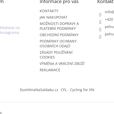
am
Informace pro vás
Kontakt
KONTAKTY
info
JAK NAKUPOVAT
+420 
MOŽNOSTI DOPRAVY A
pehu
Sledovat na
PLATEBNÍ PODMÍNKY
Instagramu
pehu
OBCHODNÍ PODMÍNKY
PODMÍNKY OCHRANY
OSOBNÍCH ÚDAJŮ
ZÁSADY POUŽÍVÁNÍ
COOKIES
VÝMĚNA A VRÁCENÍ ZBOŽÍ
REKLAMACE
DumVinaNaSaldaku.cz
CFL - Cycling for life
a.