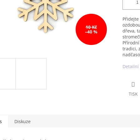
Přidejt
ozdobou 
10 Kč
dřeva, 
–40 %
stromečk
Přírodní
tradici,
nadčaso
Detailní
TISK
s
Diskuze