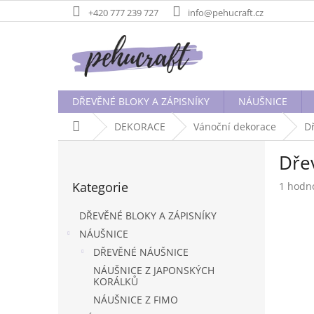
Přejít
+420 777 239 727
info@pehucraft.cz
na
obsah
DŘEVĚNÉ BLOKY A ZÁPISNÍKY
NÁUŠNICE
Domů
DEKORACE
Vánoční dekorace
D
P
Dře
o
Přeskočit
s
Kategorie
Průměr
1 hodn
kategorie
t
hodnoc
r
produk
DŘEVĚNÉ BLOKY A ZÁPISNÍKY
a
je
NÁUŠNICE
n
5,0
DŘEVĚNÉ NÁUŠNICE
z
n
5
í
NÁUŠNICE Z JAPONSKÝCH
hvězdič
KORÁLKŮ
p
a
NÁUŠNICE Z FIMO