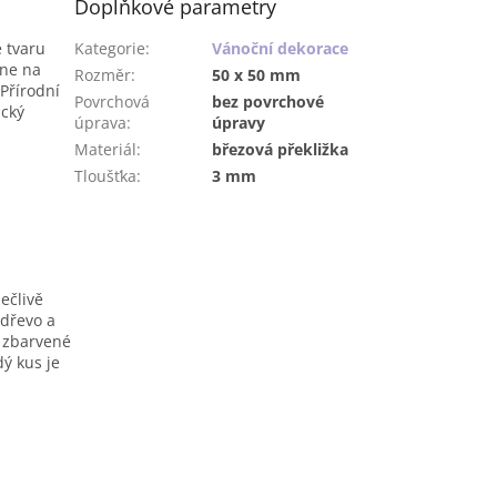
Doplňkové parametry
 tvaru
Kategorie
:
Vánoční dekorace
kne na
Rozměr
:
50 x 50 mm
Přírodní
Povrchová
bez povrchové
ický
úprava
:
úpravy
Materiál
:
březová překližka
Tloušťka
:
3 mm
ečlivě
 dřevo a
 zbarvené
dý kus je