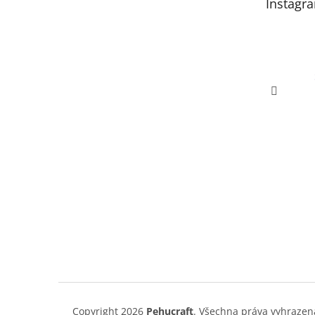
Instagr
í
Copyright 2026
Pehucraft
. Všechna práva vyhrazen