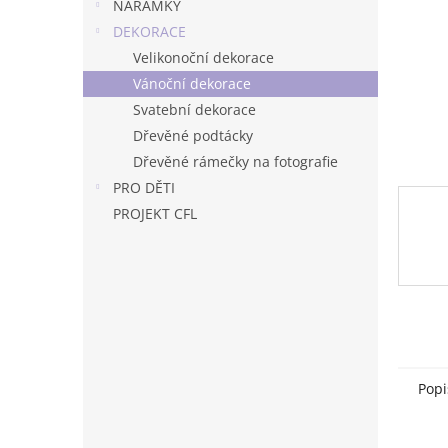
n
NÁRAMKY
e
DEKORACE
l
Velikonoční dekorace
Vánoční dekorace
Svatební dekorace
Dřevěné podtácky
Dřevěné rámečky na fotografie
PRO DĚTI
PROJEKT CFL
Popi