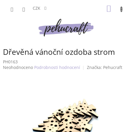
Přejít
NÁKUP
na
CZK
obsah
KOŠÍK
Dřevěná vánoční ozdoba strom
PH0163
Průměrné
Neohodnoceno
Podrobnosti hodnocení
Značka:
Pehucraft
hodnocení
produktu
je
0,0
z
5
hvězdiček.