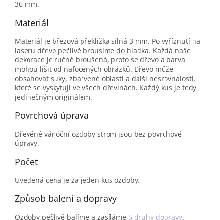
36 mm.
Materiál
Materiál je březová překližka silná 3 mm. Po vyříznutí na
laseru dřevo pečlivě brousíme do hladka. Každá naše
dekorace je ručně broušená, proto se dřevo a barva
mohou lišit od nafocených obrázků. Dřevo může
obsahovat suky, zbarvené oblasti a další nesrovnalosti,
které se vyskytují ve všech dřevinách. Každý kus je tedy
jedinečným originálem.
Povrchová úprava
Dřevěné vánoční ozdoby strom jsou bez povrchové
úpravy.
Počet
Uvedená cena je za jeden kus ozdoby.
Způsob balení a dopravy
Ozdoby pečlivě balíme a zasíláme
5 druhy dopravy
.