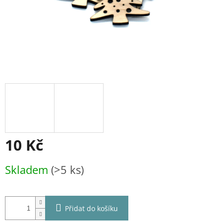
10 Kč
Měrná
Skladem
(>5 ks)
cena:
Přidat do košíku