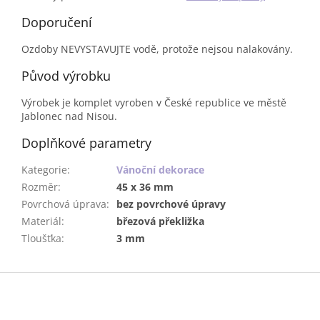
Doporučení
Ozdoby NEVYSTAVUJTE vodě, protože nejsou nalakovány.
Původ výrobku
Výrobek je komplet vyroben v České republice ve městě
Jablonec nad Nisou.
Doplňkové parametry
Kategorie
:
Vánoční dekorace
Rozměr
:
45 x 36 mm
Povrchová úprava
:
bez povrchové úpravy
Materiál
:
březová překližka
Tloušťka
:
3 mm
Z
á
p