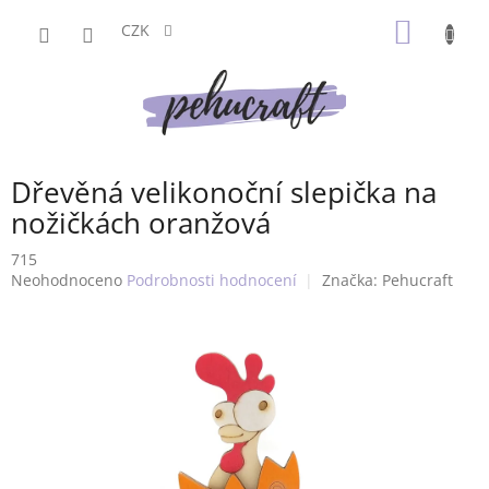
Přejít
NÁKUP
na
CZK
obsah
KOŠÍK
Dřevěná velikonoční slepička na
nožičkách oranžová
715
Průměrné
Neohodnoceno
Podrobnosti hodnocení
Značka:
Pehucraft
hodnocení
produktu
je
0,0
z
5
hvězdiček.