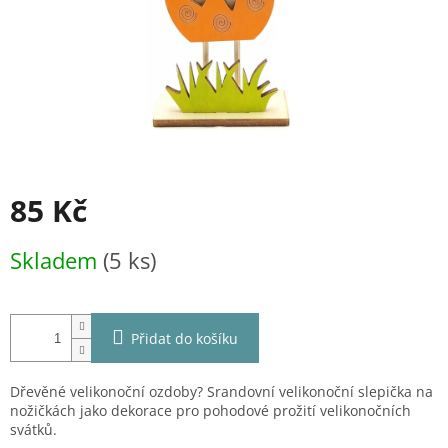
85 Kč
Měrná
Skladem
(5 ks)
cena:
Přidat do košíku
Dřevěné velikonoční ozdoby? Srandovní velikonoční slepička na
nožičkách jako dekorace pro pohodové prožití velikonočních
svátků.