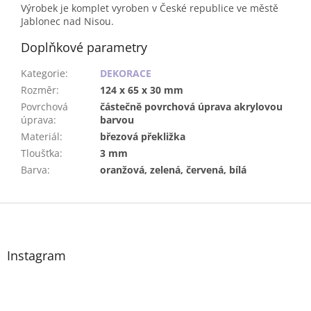
Výrobek je komplet vyroben v České republice ve městě
Jablonec nad Nisou.
Doplňkové parametry
Kategorie
:
DEKORACE
Rozměr
:
124 x 65 x 30 mm
Povrchová
částečně povrchová úprava akrylovou
úprava
:
barvou
Materiál
:
březová překližka
Tloušťka
:
3 mm
Barva
:
oranžová, zelená, červená, bílá
Z
á
p
a
Instagram
t
í