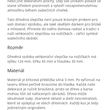
nebo jiné dekorativní plochy. Díky své unikátní povaze se
stane středem pozornosti a vytvoří nezapomenutelnou
atmosféru během svátečních chvilek.
Tato dřevěná slepička není pouze krásným prvkem pro
vaši domácí výzdobu, ale také skvělým dárkem pro blízké
a milované. Přineste do svého domova radost a tradici s
naší velikonoční slepičkou na nožičkách – zářící symbol
svátečního období.
Rozměr
Dřevěná ozdoba velikonoční slepička na nožičkách má
výšku 124 mm, šířku 65 mm a hloubku 30 mm.
Materiál
Materiál je březová překližka silná 3 mm. Po vyříznutí na
laseru dřevo pečlivě brousíme do hladka. Každá naše
dekorace je ručně broušená, proto se dřevo a barva
mohou lišit od nafocených obrázků. Dřevo může
obsahovat suky, zbarvené oblasti a další nesrovnalosti,
které se vyskytují ve všech dřevinách. Každý kus je tedy
jedinečným originálem.