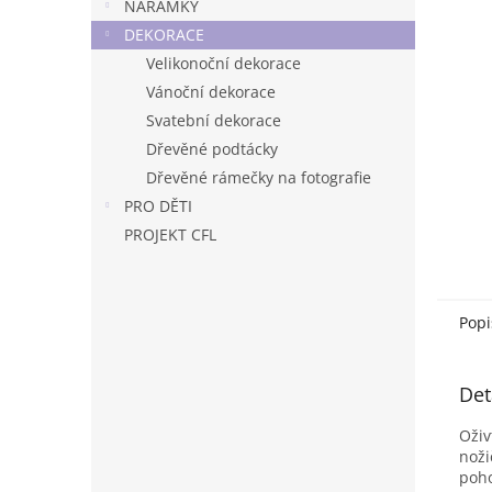
n
NÁRAMKY
e
DEKORACE
l
Velikonoční dekorace
Vánoční dekorace
Svatební dekorace
Dřevěné podtácky
Dřevěné rámečky na fotografie
PRO DĚTI
PROJEKT CFL
Popi
Det
Oživ
noži
poho