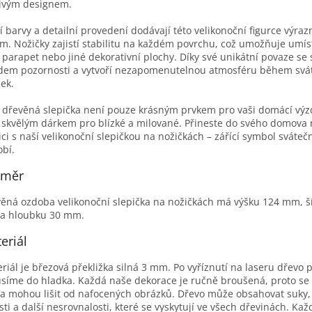
ivým designem.
í barvy a detailní provedení dodávají této velikonoční figurce výraz
m. Nožičky zajistí stabilitu na každém povrchu, což umožňuje umís
, parapet nebo jiné dekorativní plochy. Díky své unikátní povaze se
dem pozornosti a vytvoří nezapomenutelnou atmosféru během svá
lek.
 dřevěná slepička není pouze krásným prvkem pro vaši domácí výz
 skvělým dárkem pro blízké a milované. Přineste do svého domova 
ici s naší velikonoční slepičkou na nožičkách – zářící symbol sváteč
bí.
změr
ěná ozdoba velikonoční slepička na nožičkách má výšku 124 mm, š
a hloubku 30 mm.
eriál
riál je březová překližka silná 3 mm. Po vyříznutí na laseru dřevo p
síme do hladka. Každá naše dekorace je ručně broušená, proto se
a mohou lišit od nafocených obrázků. Dřevo může obsahovat suky,
sti a další nesrovnalosti, které se vyskytují ve všech dřevinách. Kaž