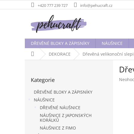
Přejít
+420 777 239 727
info@pehucraft.cz
na
obsah
DŘEVĚNÉ BLOKY A ZÁPISNÍKY
NÁUŠNICE
Domů
DEKORACE
Dřevěná velikonoční slep
P
Dře
o
Přeskočit
s
Kategorie
Průměr
Neoho
kategorie
t
hodnoc
r
produk
DŘEVĚNÉ BLOKY A ZÁPISNÍKY
a
je
NÁUŠNICE
n
0,0
DŘEVĚNÉ NÁUŠNICE
z
n
5
í
NÁUŠNICE Z JAPONSKÝCH
hvězdič
KORÁLKŮ
p
a
NÁUŠNICE Z FIMO