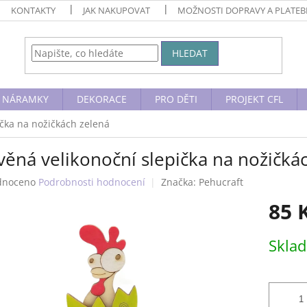
KONTAKTY
JAK NAKUPOVAT
MOŽNOSTI DOPRAVY A PLATE
HLEDAT
NÁRAMKY
DEKORACE
PRO DĚTI
PROJEKT CFL
ička na nožičkách zelená
věná velikonoční slepička na nožičká
né
dnoceno
Podrobnosti hodnocení
Značka:
Pehucraft
ení
85 
tu
Měrná
Skla
cena:
ek.