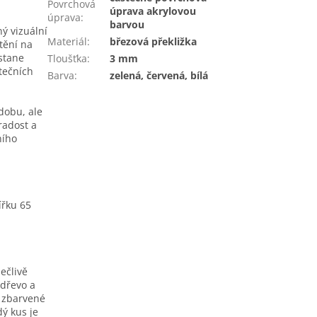
Povrchová
úprava akrylovou
úprava
:
barvou
ný vizuální
Materiál
:
březová překližka
tění na
 stane
Tloušťka
:
3 mm
tečních
Barva
:
zelená, červená, bílá
dobu, ale
radost a
ního
ířku 65
ečlivě
 dřevo a
 zbarvené
dý kus je