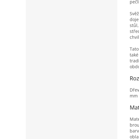
pečl
Svěž
doje
stůl
stře
chvi
Tato
také
trad
obdo
Ro
Dřev
mm 
Mat
Mate
brou
barv
obla