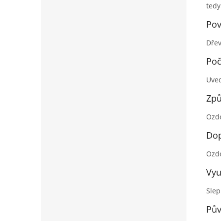
tedy
Pov
Dřev
Poč
Uved
Způ
Ozdo
Dop
Ozdo
Vyu
Slep
Pův