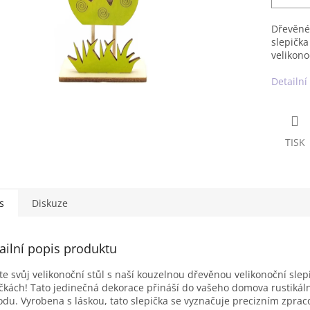
Dřevěné 
slepička
velikono
Detailní
TISK
s
Diskuze
ailní popis produktu
te svůj velikonoční stůl s naší kouzelnou dřevěnou velikonoční sle
čkách! Tato jedinečná dekorace přináší do vašeho domova rustikál
du. Vyrobena s láskou, tato slepička se vyznačuje precizním zpra