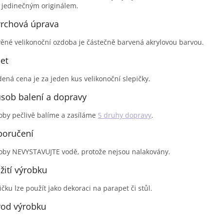
 jedinečným originálem.
rchová úprava
ěné velikonoční ozdoba je částečně barvená akrylovou barvou.
et
ená cena je za jeden kus velikonoční slepičky.
sob balení a dopravy
by pečlivě balíme a zasíláme
5 druhy dopravy
.
oručení
by NEVYSTAVUJTE vodě, protože nejsou nalakovány.
žití výrobku
ičku lze použít jako dekoraci na parapet či stůl.
od výrobku