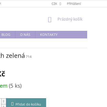
BNÍ PODMÍNKY
OBCHODNÍ PODMÍNKY
CZK
Přihlášení
PODMÍNKY OCHRANY O
NÁKUPNÍ
Prázdný košík
KOŠÍK
BLOG
O NÁS
KONTAKTY
ch zelená
714
Kč
dem
(5 ks)
Přidat do košíku