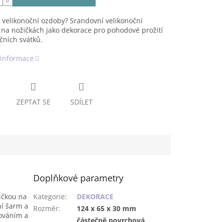
velikonoční ozdoby? Srandovní velikonoční
 na nožičkách jako dekorace pro pohodové prožití
čních svátků.
 informace
ZEPTAT SE
SDÍLET
Doplňkové parametry
pičkou na
Kategorie
:
DEKORACE
ní šarm a
Rozměr
:
124 x 65 x 30 mm
cováním a
částečně povrchová