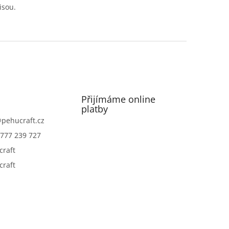
isou.
Přijímáme online
platby
@
pehucraft.cz
777 239 727
craft
craft