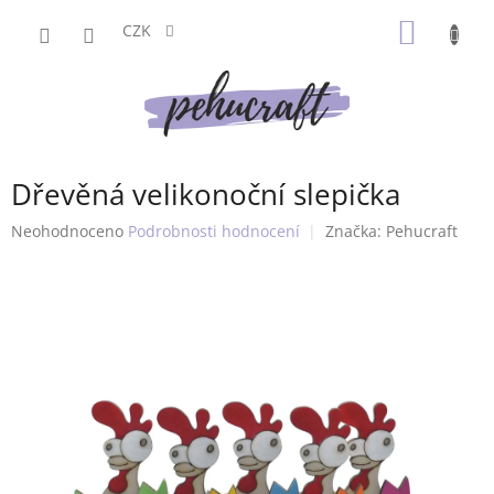
Přejít
NÁKUP
na
CZK
obsah
KOŠÍK
Dřevěná velikonoční slepička
Průměrné
Neohodnoceno
Podrobnosti hodnocení
Značka:
Pehucraft
hodnocení
produktu
je
0,0
z
5
hvězdiček.