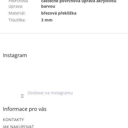
Povrchová
částečně povrchová úprava akrylovou
úprava
:
barvou
Materiál
:
březová překližka
Tloušťka
:
3 mm
Z
á
p
a
Instagram
t
í
Sledovat na Instagramu
Informace pro vás
KONTAKTY
JAK NAKUPOVAT