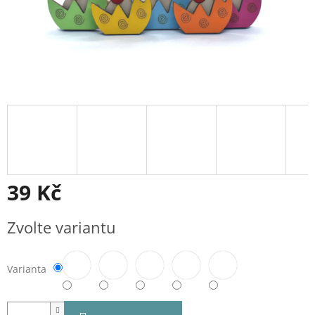
39 Kč
Měrná
Zvolte variantu
cena:
Varianta