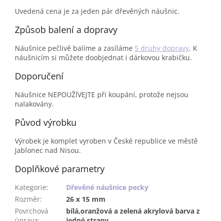
Uvedená cena je za jeden pár dřevěných náušnic.
Způsob balení a dopravy
Náušnice pečlivě balíme a zasíláme
5 druhy dopravy
. K
náušnicím si můžete doobjednat i dárkovou krabičku.
Doporučení
Náušnice NEPOUŽÍVEJTE při koupání, protože nejsou
nalakovány.
Původ výrobku
Výrobek je komplet vyroben v České republice ve městě
Jablonec nad Nisou.
Doplňkové parametry
Kategorie
:
Dřevěné náušnice pecky
Rozměr
:
26 x 15 mm
Povrchová
bílá,oranžová a zelená akrylová barva z
úprava
:
jedné strany