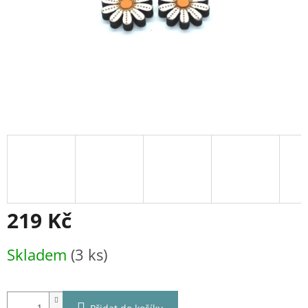
219 Kč
Měrná
Skladem
(3 ks)
cena: