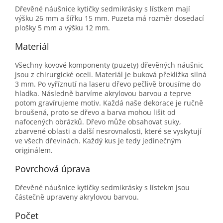
Dřevěné náušnice kytičky sedmikrásky s lístkem mají
výšku 26 mm a šířku 15 mm. Puzeta má rozměr dosedací
plošky 5 mm a výšku 12 mm.
Materiál
Všechny kovové komponenty (puzety) dřevěných náušnic
jsou z chirurgické oceli. Materiál je buková překližka silná
3 mm. Po vyříznutí na laseru dřevo pečlivě brousíme do
hladka. Následně barvíme akrylovou barvou a teprve
potom gravírujeme motiv. Každá naše dekorace je ručně
broušená, proto se dřevo a barva mohou lišit od
nafocených obrázků. Dřevo může obsahovat suky,
zbarvené oblasti a další nesrovnalosti, které se vyskytují
ve všech dřevinách. Každý kus je tedy jedinečným
originálem.
Povrchová úprava
Dřevěné náušnice kytičky sedmikrásky s lístekm jsou
částečně upraveny akrylovou barvou.
Počet