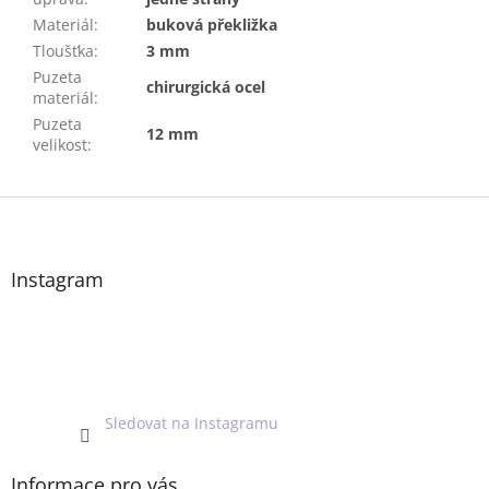
Materiál
:
buková překližka
Tloušťka
:
3 mm
Puzeta
chirurgická ocel
materiál
:
Puzeta
12 mm
velikost
:
Z
á
p
a
Instagram
t
í
Sledovat na Instagramu
Informace pro vás