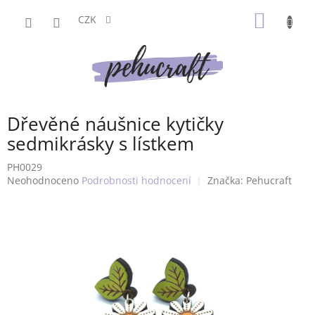
Přejít
NÁKUP
na
CZK
obsah
KOŠÍK
Dřevěné náušnice kytičky
sedmikrásky s lístkem
PH0029
Průměrné
Neohodnoceno
Podrobnosti hodnocení
Značka:
Pehucraft
hodnocení
produktu
je
0,0
z
5
hvězdiček.