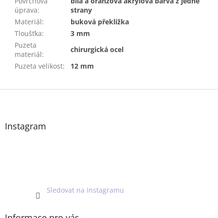
Povrchová
bílá a oranžová akrylová barva z jedné
úprava
:
strany
Materiál
:
buková překližka
Tloušťka
:
3 mm
Puzeta
chirurgická ocel
materiál
:
Puzeta velikost
:
12 mm
Z
á
p
a
Instagram
t
í
Sledovat na Instagramu
Informace pro vás