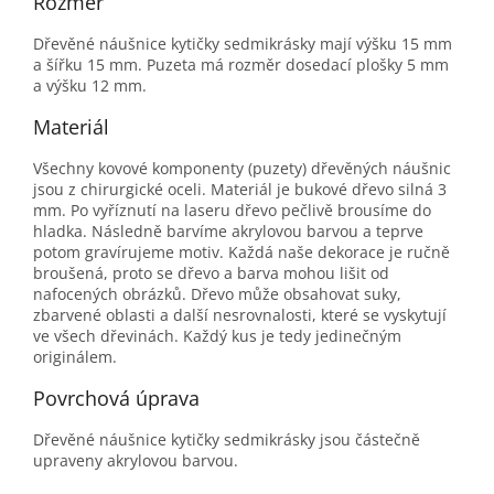
Rozměr
Dřevěné náušnice kytičky sedmikrásky mají výšku 15 mm
a šířku 15 mm. Puzeta má rozměr dosedací plošky 5 mm
a výšku 12 mm.
Materiál
Všechny kovové komponenty (puzety) dřevěných náušnic
jsou z chirurgické oceli. Materiál je bukové dřevo silná 3
mm. Po vyříznutí na laseru dřevo pečlivě brousíme do
hladka. Následně barvíme akrylovou barvou a teprve
potom gravírujeme motiv. Každá naše dekorace je ručně
broušená, proto se dřevo a barva mohou lišit od
nafocených obrázků. Dřevo může obsahovat suky,
zbarvené oblasti a další nesrovnalosti, které se vyskytují
ve všech dřevinách. Každý kus je tedy jedinečným
originálem.
Povrchová úprava
Dřevěné náušnice kytičky sedmikrásky jsou částečně
upraveny akrylovou barvou.