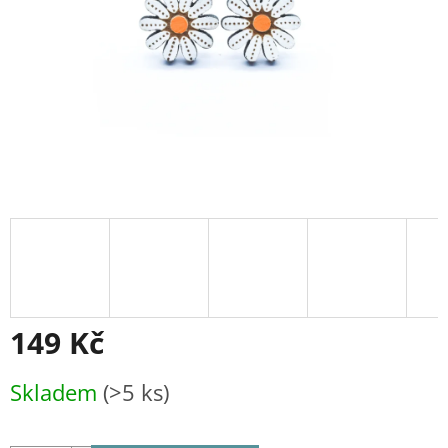
149 Kč
Měrná
Skladem
(>5 ks)
cena: