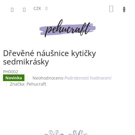
Přejít
NÁKUP
na
CZK
obsah
KOŠÍK
Dřevěné náušnice kytičky
sedmikrásky
PH0002
Průměrné
Neohodnoceno
Podrobnosti hodnocení
Novinka
hodnocení
Značka:
Pehucraft
produktu
je
0,0
z
5
hvězdiček.