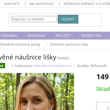
KONTAKTY
JAK NAKUPOVAT
MOŽNOSTI DOPRAVY A PLATE
HLEDAT
NÁRAMKY
DEKORACE
PRO DĚTI
PROJEKT CFL
Dřevěné náušnice pecky
Dřevěné náušnice lišky
věné náušnice lišky
PH0001
Průměrné
1 hodnocení
Podrobnosti hodnocení
Značka:
Pehucraft
ka
hodnocení
149
produktu
je
5,0
Měrná
Skla
z
cena:
5
hvězdiček.