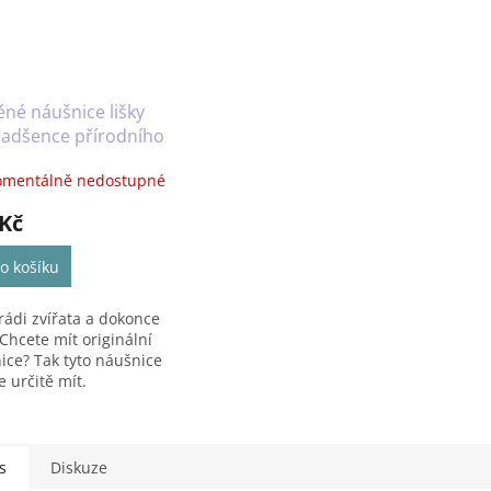
né náušnice lišky
nadšence přírodního
mentálně nedostupné
 Kč
o košíku
rádi zvířata a dokonce
 Chcete mít originální
ice? Tak tyto náušnice
 určitě mít.
s
Diskuze