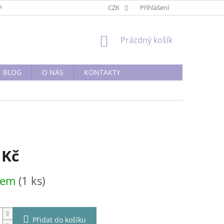
BNÍ PODMÍNKY
OBCHODNÍ PODMÍNKY
CZK
Přihlášení
PODMÍNKY OCHRANY O
NÁKUPNÍ
Prázdný košík
KOŠÍK
BLOG
O NÁS
KONTAKTY
 Kč
dem
(1 ks)
Přidat do košíku