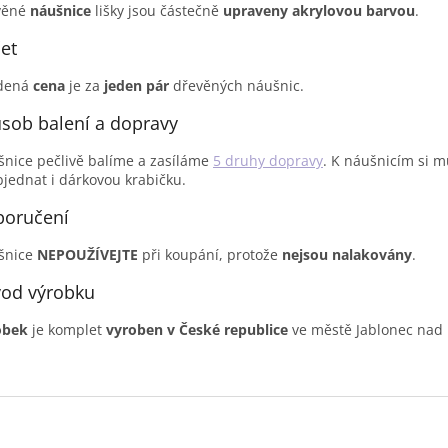
věné
náušnice
lišky jsou částečně
upraveny akrylovou barvou
.
et
dená
cena
je za
jeden pár
dřevěných náušnic.
sob balení a dopravy
nice pečlivě balíme a zasíláme
5 druhy dopravy
. K náušnicím si 
jednat i dárkovou krabičku.
oručení
šnice
NEPOUŽÍVEJTE
při koupání, protože
nejsou nalakovány
.
od výrobku
obek
je komplet
vyroben v
České republice
ve městě Jablonec nad 