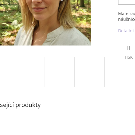
Máte rád
náušnice
Detailní
TISK
sející produkty