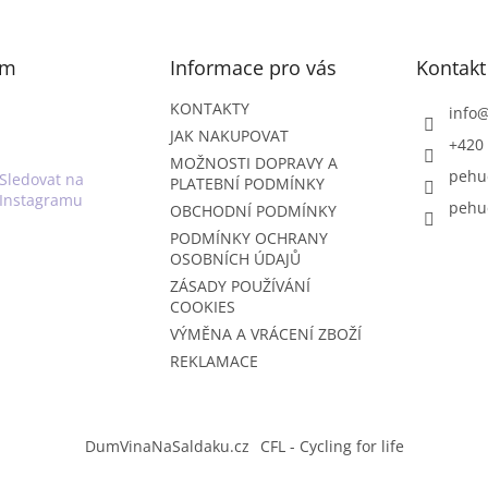
am
Informace pro vás
Kontakt
KONTAKTY
info
JAK NAKUPOVAT
+420 
MOŽNOSTI DOPRAVY A
pehu
Sledovat na
PLATEBNÍ PODMÍNKY
Instagramu
pehu
OBCHODNÍ PODMÍNKY
PODMÍNKY OCHRANY
OSOBNÍCH ÚDAJŮ
ZÁSADY POUŽÍVÁNÍ
COOKIES
VÝMĚNA A VRÁCENÍ ZBOŽÍ
REKLAMACE
DumVinaNaSaldaku.cz
CFL - Cycling for life