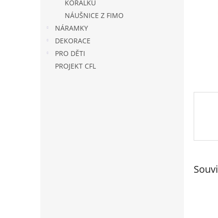
n
KORÁLKŮ
e
NÁUŠNICE Z FIMO
l
NÁRAMKY
DEKORACE
PRO DĚTI
PROJEKT CFL
Souvi