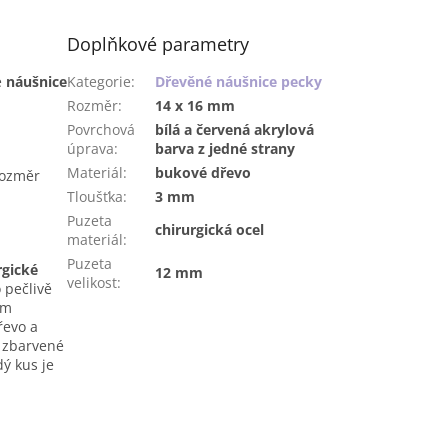
Doplňkové parametry
é
náušnice
Kategorie
:
Dřevěné náušnice pecky
Rozměr
:
14 x 16 mm
Povrchová
bílá a červená akrylová
úprava
:
barva z jedné strany
Materiál
:
bukové dřevo
rozměr
Tloušťka
:
3 mm
Puzeta
chirurgická ocel
materiál
:
Puzeta
rgické
12 mm
velikost
:
 pečlivě
om
řevo a
 zbarvené
dý kus je