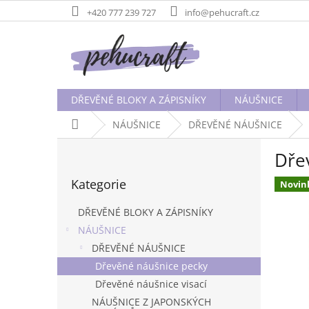
Přejít
+420 777 239 727
info@pehucraft.cz
na
obsah
DŘEVĚNÉ BLOKY A ZÁPISNÍKY
NÁUŠNICE
Domů
NÁUŠNICE
DŘEVĚNÉ NÁUŠNICE
P
Dře
o
Přeskočit
s
Kategorie
kategorie
Novin
t
r
DŘEVĚNÉ BLOKY A ZÁPISNÍKY
a
NÁUŠNICE
n
DŘEVĚNÉ NÁUŠNICE
n
í
Dřevěné náušnice pecky
p
Dřevěné náušnice visací
a
NÁUŠNICE Z JAPONSKÝCH