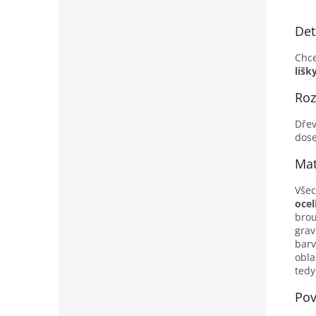
Det
Chce
lišk
Ro
Dřev
dose
Mat
Vše
ocel
brou
grav
barv
obla
tedy
Pov