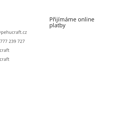
Přijímáme online
platby
@
pehucraft.cz
777 239 727
craft
craft