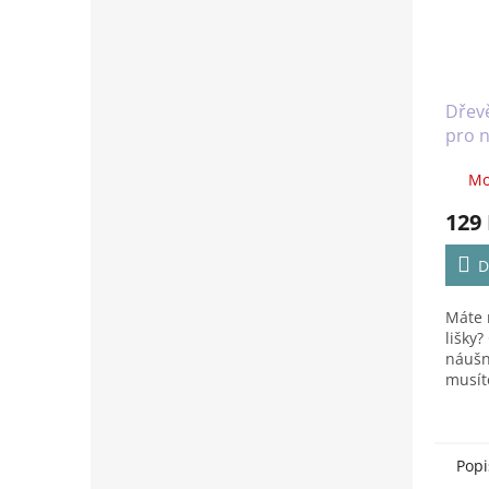
Dřevě
pro 
stylu
Mo
129
D
Máte 
lišky?
náušn
musíte
Popi