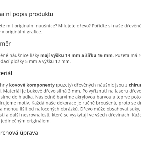
ailní popis produktu
te mít originální náušnice? Milujete dřevo? Pořiďte si naše dřevěn
y
v originální grafice.
změr
ěné náušnice lišky
mají výšku 14 mm a šířku 16 mm
. Puzeta má 
dací plošky 5 mm a výšku 12 mm.
eriál
chny
kovové komponenty
(puzety) dřevěných náušnic jsou z
chiru
i
. Materiál je bukové dřevo silná 3 mm. Po vyříznutí na laseru dřevo
síme do hladka. Následně barvíme akrylovou barvou a teprve pot
írujeme motiv. Každá naše dekorace je ručně broušená, proto se d
a mohou lišit od nafocených obrázků. Dřevo může obsahovat suky,
sti a další nesrovnalosti, které se vyskytují ve všech dřevinách. Kaž
 jedinečným originálem.
rchová úprava