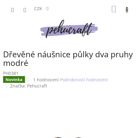
Přejít
NÁKUP
na
CZK
obsah
KOŠÍK
Dřevěné náušnice půlky dva pruhy
modré
PH0381
Průměrné
1 hodnocení
Podrobnosti hodnocení
Novinka
hodnocení
Značka:
Pehucraft
produktu
je
5,0
z
5
hvězdiček.