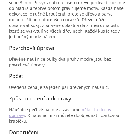
silné 3 mm. Po vyříznutí na laseru dřevo pečlivě brousíme
do hladka a teprve potom gravírujeme motiv. Každá naše
dekorace je ručně broušená, proto se dřevo a barva
mohou lišit od nafocených obrázků. Dřevo může
obsahovat suky, zbarvené oblasti a další nesrovnalosti,
které se vyskytují ve všech dřevinách. Každý kus je tedy
jedinečným originálem.
Povrchová úprava
Dřevěné náušnice půlky dva pruhy modré jsou bez
povrchové úpravy.
Počet
Uvedená cena je za jeden pár dřevěných náušnic.
Způsob balení a dopravy
Náušnice pečlivě balíme a zasíláme
několika druhy
dopravy
. K náušnicím si můžete doobjednat i dárkovou
krabičku.
Doporučení