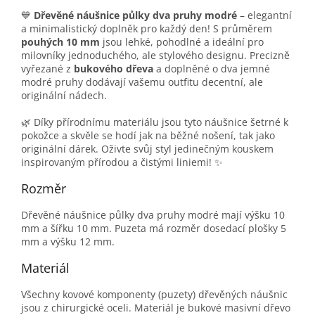
💙
Dřevěné náušnice půlky dva pruhy modré
– elegantní
a minimalistický doplněk pro každý den! S průměrem
pouhých 10 mm
jsou lehké, pohodlné a ideální pro
milovníky jednoduchého, ale stylového designu. Precizně
vyřezané z
bukového dřeva
a doplněné o dva jemné
modré pruhy dodávají vašemu outfitu decentní, ale
originální nádech.
🌿 Díky přírodnímu materiálu jsou tyto náušnice šetrné k
pokožce a skvěle se hodí jak na běžné nošení, tak jako
originální dárek. Oživte svůj styl jedinečným kouskem
inspirovaným přírodou a čistými liniemi! ✨
Rozměr
Dřevěné náušnice půlky dva pruhy modré mají výšku 10
mm a šířku 10 mm. Puzeta má rozměr dosedací plošky 5
mm a výšku 12 mm.
Materiál
Všechny kovové komponenty (puzety) dřevěných náušnic
jsou z chirurgické oceli. Materiál je bukové masivní dřevo