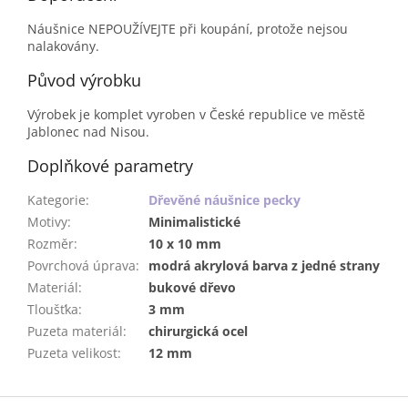
Náušnice NEPOUŽÍVEJTE při koupání, protože nejsou
nalakovány.
Původ výrobku
Výrobek je komplet vyroben v České republice ve městě
Jablonec nad Nisou.
Doplňkové parametry
Kategorie
:
Dřevěné náušnice pecky
Motivy
:
Minimalistické
Rozměr
:
10 x 10 mm
Povrchová úprava
:
modrá akrylová barva z jedné strany
Materiál
:
bukové dřevo
Tloušťka
:
3 mm
Puzeta materiál
:
chirurgická ocel
Puzeta velikost
:
12 mm
Z