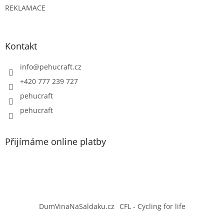
REKLAMACE
Kontakt
info
@
pehucraft.cz
+420 777 239 727
pehucraft
pehucraft
Přijímáme online platby
DumVinaNaSaldaku.cz
CFL - Cycling for life