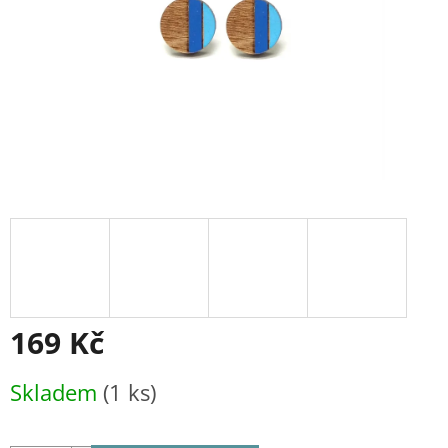
169 Kč
Měrná
Skladem
(1 ks)
cena: