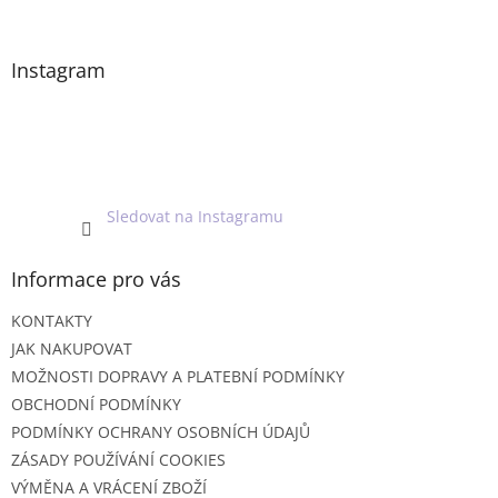
á
p
a
Instagram
t
í
Sledovat na Instagramu
Informace pro vás
KONTAKTY
JAK NAKUPOVAT
MOŽNOSTI DOPRAVY A PLATEBNÍ PODMÍNKY
OBCHODNÍ PODMÍNKY
PODMÍNKY OCHRANY OSOBNÍCH ÚDAJŮ
ZÁSADY POUŽÍVÁNÍ COOKIES
VÝMĚNA A VRÁCENÍ ZBOŽÍ