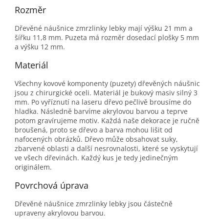
Rozměr
Dřevěné náušnice zmrzlinky lebky mají výšku 21 mm a
šířku 11,8 mm. Puzeta má rozměr dosedací plošky 5 mm
a výšku 12 mm.
Materiál
Všechny kovové komponenty (puzety) dřevěných náušnic
jsou z chirurgické oceli. Materiál je bukový masiv silný 3
mm. Po vyříznutí na laseru dřevo pečlivě brousíme do
hladka. Následně barvíme akrylovou barvou a teprve
potom gravírujeme motiv. Každá naše dekorace je ručně
broušená, proto se dřevo a barva mohou lišit od
nafocených obrázků. Dřevo může obsahovat suky,
zbarvené oblasti a další nesrovnalosti, které se vyskytují
ve všech dřevinách. Každý kus je tedy jedinečným
originálem.
Povrchová úprava
Dřevěné náušnice zmrzlinky lebky jsou částečně
upraveny akrylovou barvou.