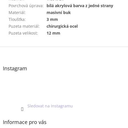
Povrchová úprava
:
bílá akrylová barva z jedné strany
Materiál
:
masivní buk
Tloušťka
:
3 mm
Puzeta materiál
:
chirurgická ocel
Puzeta velikost
:
12 mm
Z
á
p
a
Instagram
t
í
Sledovat na Instagramu
Informace pro vás