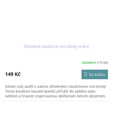
Dřevěné náušnice zmrzlinky srdce
Skladem
(>5 ks)
Průměrné
hodnocení
produktu
149 Kč
Do košíku
je
5,0
Oživte svůj outfit s našimi dřevěnými náušnicemi zmrzlinky!
z
Tento kreativní kousek šperků přináší do vašeho stylu
5
svěžest a hravost inspirovanou oblíbeným letním dezertem.
hvězdiček.