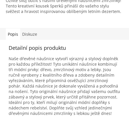
Oživte svůj outfit s našimi dřevěnými náušnicemi zmrzlinky!
Tento kreativní kousek šperků přináší do vašeho stylu
svěžest a hravost inspirovanou oblíbeným letním dezertem.
Popis
Diskuze
Detailní popis produktu
Naše dřevěné náušnice vytvoří výrazný a stylový doplněk
pro každou příležitost! Tyto unikátní náušnice kombinují
tři módní prvky: dřevo, zmrzlinový motiv a lebky. Jsou
ručně vyrobeny z kvalitního dřeva a zdobeny detailním
vyřezáváním, které připomíná osvěžující zmrzlinový
pohár. Každá náušnice je dokonale vyvážená a pohodlná
na nošení. Tyto originální náušnice přidají vašemu outfitu
zábavný a stylový prvek, který určitě přitáhne pozornost.
Ideální pro ty, kteří milují originální módní doplňky s
nádechem rebelství. Doplňte svůj vzhled jedinečnými
dřevěnými náušnicemi zmrzlinky s lebkou ještě dnes!