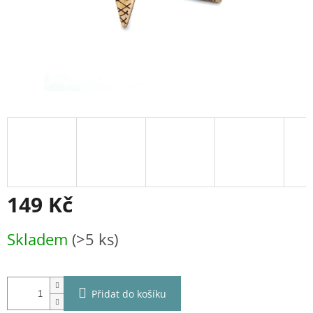
149 Kč
Měrná
Skladem
(>5 ks)
cena:
Přidat do košíku