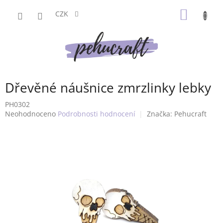
Přejít
NÁKUP
na
CZK
obsah
KOŠÍK
Dřevěné náušnice zmrzlinky lebky
PH0302
Průměrné
Neohodnoceno
Podrobnosti hodnocení
Značka:
Pehucraft
hodnocení
produktu
je
0,0
z
5
hvězdiček.