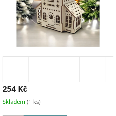
254 Kč
Měrná
Skladem
(1 ks)
cena: