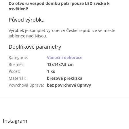
Do otvoru vespod domku patří pouze LED svíčka k
osvětlení!
Původ výrobku
Výrobek je komplet vyroben v České republice ve městě
Jablonec nad Nisou.
Doplňkové parametry
Kategorie
:
Vánoční dekorace
Rozměr
:
13x14x7,5 cm
Počet
:
1 ks
Materiál
:
březová překližka
Povrchová úprava
:
bez povrchové úpravy
Z
á
p
a
Instagram
t