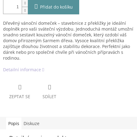
Přidat do košíku
Dřevěný vánoční domeček – stavebnice z překližky je ideální
doplněk pro vaši sváteční výzdobu. Jednoduchá montáž umožní
snadno sestavit kouzelný vánoční domeček, který ozdobí váš
domov přirozeným šarmem dřeva. Vysoce kvalitní překližka
zajišťuje dlouhou životnost a stabilitu dekorace. Perfektní jako
dárek nebo pro společné chvíle při vánočních přípravách s
rodinou.
Detailní informace
ZEPTAT SE
SDÍLET
Popis
Diskuze