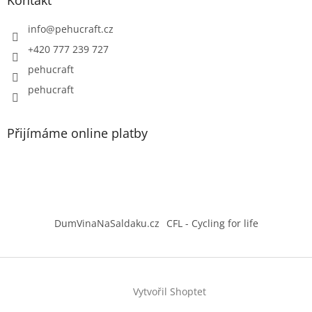
Kontakt
info
@
pehucraft.cz
+420 777 239 727
pehucraft
pehucraft
Přijímáme online platby
DumVinaNaSaldaku.cz
CFL - Cycling for life
Vytvořil Shoptet