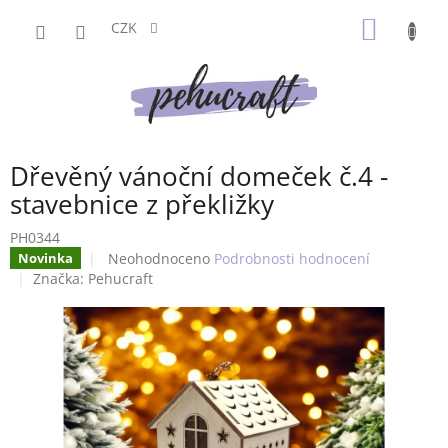
Přejít
NÁKUP
na
CZK
obsah
KOŠÍK
Dřevěný vánoční domeček č.4 -
stavebnice z překližky
PH0344
Průměrné
Neohodnoceno
Podrobnosti hodnocení
Novinka
hodnocení
Značka:
Pehucraft
produktu
je
0,0
z
5
hvězdiček.