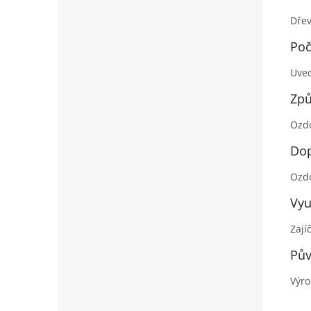
Dřev
Poč
Uved
Způ
Ozdo
Dop
Ozdo
Vyu
Zají
Pův
Výro