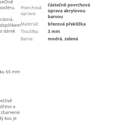
pečlivě
částečně povrchová
mosféru.
Povrchová
úprava akrylovou
úprava
:
barvou
krásná,
Materiál
:
březová překližka
 doplňkem
ko dárek
Tloušťka
:
3 mm
Barva
:
modrá, zelená
ířku 65 mm
ečlivě
 dřevo a
 zbarvené
dý kus je