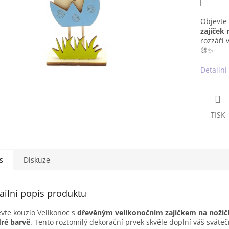
Objevte 
zajíček
rozzáří 
🐰✨
Detailní
TISK
s
Diskuze
ailní popis produktu
vte kouzlo Velikonoc s
dřevěným velikonočním zajíčkem na nožič
ré barvě
. Tento roztomilý dekorační prvek skvěle doplní váš svátečn