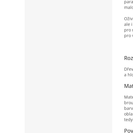
para
malo
Oživ
ale 
pro 
pro 
Ro
Dřev
a h
Mat
Mate
brou
barv
obla
tedy
Pov