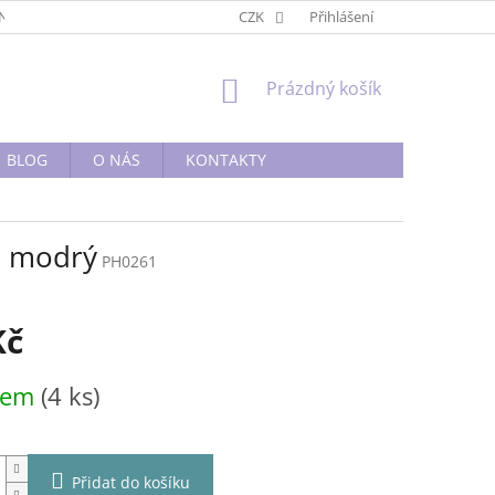
BNÍ PODMÍNKY
OBCHODNÍ PODMÍNKY
CZK
Přihlášení
PODMÍNKY OCHRANY O
NÁKUPNÍ
Prázdný košík
KOŠÍK
BLOG
O NÁS
KONTAKTY
h modrý
PH0261
Kč
dem
(4 ks)
Přidat do košíku