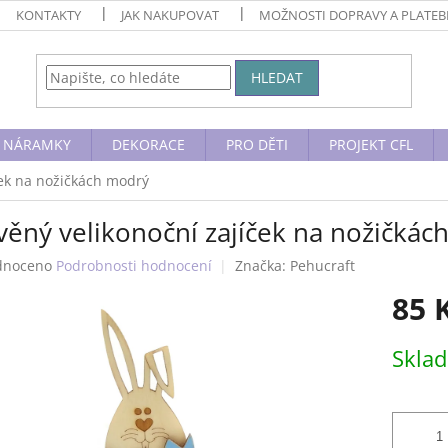
KONTAKTY
JAK NAKUPOVAT
MOŽNOSTI DOPRAVY A PLATE
HLEDAT
NÁRAMKY
DEKORACE
PRO DĚTI
PROJEKT CFL
ček na nožičkách modrý
věný velikonoční zajíček na nožičkác
né
dnoceno
Podrobnosti hodnocení
Značka:
Pehucraft
ení
85 
tu
Měrná
Skla
cena:
ek.