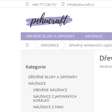
Přejít
+420 777 239 727
info@pehucraft.cz
na
obsah
DŘEVĚNÉ BLOKY A ZÁPISNÍKY
NÁUŠNICE
Domů
DEKORACE
Dřevěný velikonoční zají
P
Dře
o
Přeskočit
s
Kategorie
Průměr
Neoho
kategorie
t
hodnoc
r
produk
DŘEVĚNÉ BLOKY A ZÁPISNÍKY
a
je
NÁUŠNICE
n
0,0
DŘEVĚNÉ NÁUŠNICE
z
n
5
í
NÁUŠNICE Z JAPONSKÝCH
hvězdič
KORÁLKŮ
p
a
NÁUŠNICE Z FIMO