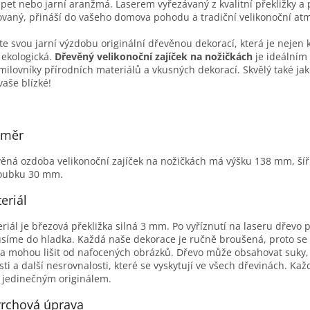
pet nebo jarní aranžmá. Laserem vyřezávaný z kvalitní překližky a 
vaný, přináší do vašeho domova pohodu a tradiční velikonoční at
te svou jarní výzdobu originální dřevěnou dekorací, která je nejen 
i ekologická.
Dřevěný velikonoční zajíček na nožičkách
je ideálním
milovníky přírodních materiálů a vkusných dekorací. Skvělý také ja
vaše blízké!
změr
ěná ozdoba velikonoční zajíček na nožičkách má výšku 138 mm, š
loubku 30 mm.
eriál
riál je březová překližka silná 3 mm. Po vyříznutí na laseru dřevo p
síme do hladka. Každá naše dekorace je ručně broušená, proto se
a mohou lišit od nafocených obrázků. Dřevo může obsahovat suky,
sti a další nesrovnalosti, které se vyskytují ve všech dřevinách. Kaž
 jedinečným originálem.
rchová úprava