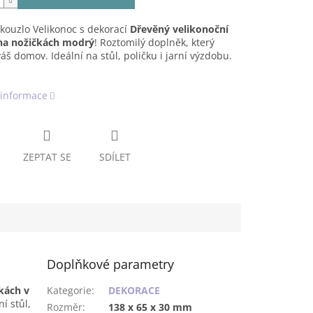
kouzlo Velikonoc s dekorací
Dřevěný velikonoční
 na nožičkách modrý
! Roztomilý doplněk, který
váš domov. Ideální na stůl, poličku i jarní výzdobu.
 informace
ZEPTAT SE
SDÍLET
Doplňkové parametry
kách v
Kategorie
:
DEKORACE
í stůl,
Rozměr
:
138 x 65 x 30 mm