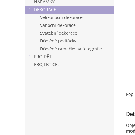
n
NÁRAMKY
e
DEKORACE
l
Velikonoční dekorace
Vánoční dekorace
Svatební dekorace
Dřevěné podtácky
Dřevěné rámečky na fotografie
PRO DĚTI
PROJEKT CFL
Popi
Det
Obje
mod