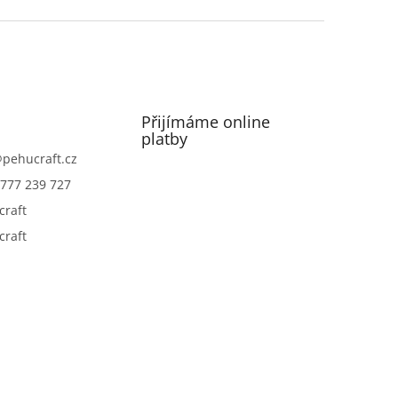
Přijímáme online
platby
@
pehucraft.cz
777 239 727
craft
craft