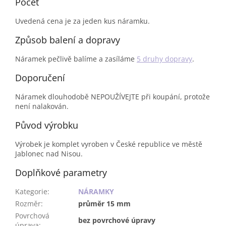
Počet
Uvedená cena je za jeden kus náramku.
Způsob balení a dopravy
Náramek pečlivě balíme a zasíláme
5 druhy dopravy
.
Doporučení
Náramek dlouhodobě NEPOUŽÍVEJTE při koupání, protože
není nalakován.
Původ výrobku
Výrobek je komplet vyroben v České republice ve městě
Jablonec nad Nisou.
Doplňkové parametry
Kategorie
:
NÁRAMKY
Rozměr
:
průměr 15 mm
Povrchová
bez povrchové úpravy
úprava
: