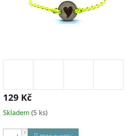
129 Kč
Měrná
Skladem
(5 ks)
cena: