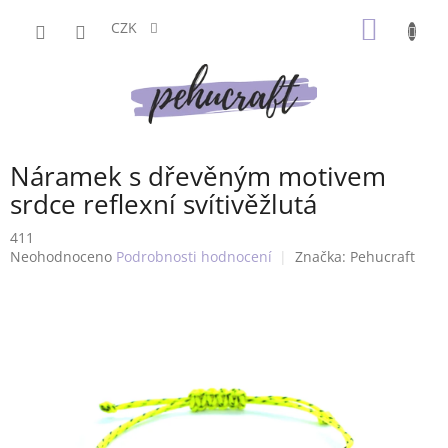
Přejít
NÁKUP
na
CZK
obsah
KOŠÍK
Náramek s dřevěným motivem
srdce reflexní svítivěžlutá
411
Průměrné
Neohodnoceno
Podrobnosti hodnocení
Značka:
Pehucraft
hodnocení
produktu
je
0,0
z
5
hvězdiček.