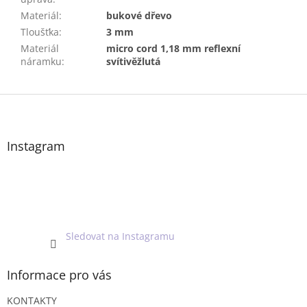
Materiál
:
bukové dřevo
Tloušťka
:
3 mm
Materiál
micro cord 1,18 mm reflexní
náramku
:
svítivěžlutá
Z
á
p
a
Instagram
t
í
Sledovat na Instagramu
Informace pro vás
KONTAKTY