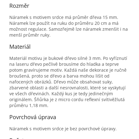
Rozměr
Náramek s motivem srdce má průměr dřeva 15 mm.
Náramek lze použít na ruku do průměru 20 cm a má
možnost regulace. Samozřejmě lze náramek zmenšit i na
menší průměr ruky.
Materiál
Materiál motivu je bukové dřevo silné 3 mm. Po vyříznutí
na laseru dřevo pečlivě brousíme do hladka a teprve
potom gravírujeme motiv. Každá naše dekorace je ručně
broušená, proto se dřevo a barva mohou lišit od
nafocených obrázků. Dřevo může obsahovat suky,
zbarvené oblasti a další nesrovnalosti, které se vyskytují
ve všech dřevinách. Každý kus je tedy jedinečným
originálem. Šňůrka je z micro cordu reflexní svítivěžlutá
průměru 1,18 mm.
Povrchová úprava
Náramek s motivem srdce je bez povrchové úpravy.