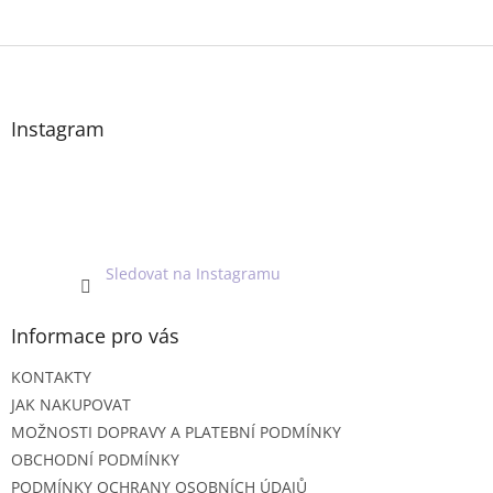
Z
á
p
a
Instagram
t
í
Sledovat na Instagramu
Informace pro vás
KONTAKTY
JAK NAKUPOVAT
MOŽNOSTI DOPRAVY A PLATEBNÍ PODMÍNKY
OBCHODNÍ PODMÍNKY
PODMÍNKY OCHRANY OSOBNÍCH ÚDAJŮ