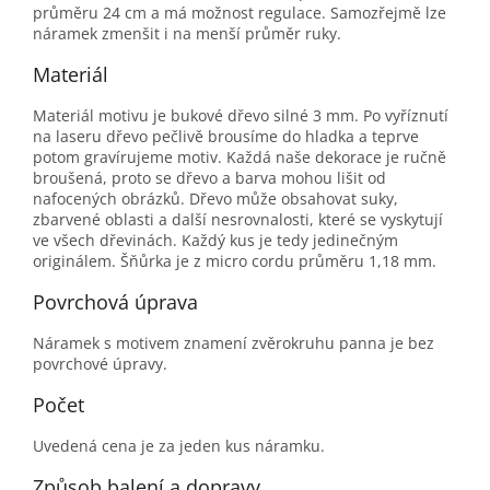
průměru 24 cm a má možnost regulace. Samozřejmě lze
náramek zmenšit i na menší průměr ruky.
Materiál
Materiál motivu je bukové dřevo silné 3 mm. Po vyříznutí
na laseru dřevo pečlivě brousíme do hladka a teprve
potom gravírujeme motiv. Každá naše dekorace je ručně
broušená, proto se dřevo a barva mohou lišit od
nafocených obrázků. Dřevo může obsahovat suky,
zbarvené oblasti a další nesrovnalosti, které se vyskytují
ve všech dřevinách. Každý kus je tedy jedinečným
originálem. Šňůrka je z micro cordu průměru 1,18 mm.
Povrchová úprava
Náramek s motivem znamení zvěrokruhu panna je bez
povrchové úpravy.
Počet
Uvedená cena je za jeden kus náramku.
Způsob balení a dopravy