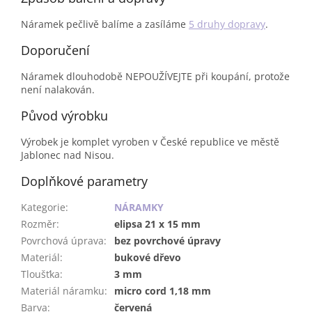
Náramek pečlivě balíme a zasíláme
5 druhy dopravy
.
Doporučení
Náramek dlouhodobě NEPOUŽÍVEJTE při koupání, protože
není nalakován.
Původ výrobku
Výrobek je komplet vyroben v České republice ve městě
Jablonec nad Nisou.
Doplňkové parametry
Kategorie
:
NÁRAMKY
Rozměr
:
elipsa 21 x 15 mm
Povrchová úprava
:
bez povrchové úpravy
Materiál
:
bukové dřevo
Tloušťka
:
3 mm
Materiál náramku
:
micro cord 1,18 mm
Barva
:
červená