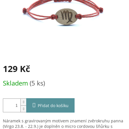
129 Kč
Měrná
Skladem
(5 ks)
cena:
Přidat do košíku
Náramek s gravírovaným motivem znamení zvěrokruhu panna
(Virgo 23.8. - 22.9.) je doplněn o micro cordovou šňůrku s