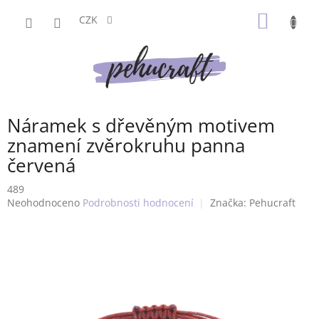
Přejít
NÁKUP
na
CZK
obsah
KOŠÍK
Náramek s dřevěným motivem
znamení zvěrokruhu panna
červená
489
Průměrné
Neohodnoceno
Podrobnosti hodnocení
Značka:
Pehucraft
hodnocení
produktu
je
0,0
z
5
hvězdiček.