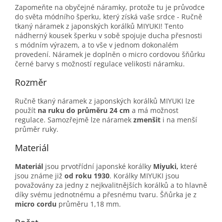
Zapomeňte na obyčejné náramky, protože tu je průvodce
do světa módního šperku, který získá vaše srdce - Ručně
tkaný náramek z japonských korálků MIYUKI! Tento
nádherný kousek šperku v sobě spojuje ducha přesnosti
s módním výrazem, a to vše v jednom dokonalém
provedení. Náramek je doplněn o micro cordovou šňůrku
černé barvy s možností regulace velikosti náramku.
Rozměr
Ručně tkaný náramek z japonských korálků MIYUKI lze
použít
na ruku do průměru 24 cm
a má možnost
regulace. Samozřejmě lze náramek
zmenšit
i na menší
průměr ruky.
Materiál
Materiál
jsou p
rvotřídní japonské korálky
Miyuki,
které
jsou známe již
od roku 1930
.
Korálky MIYUKI jsou
považovány za jedny z nejkvalitnějších korálků a to hlavně
díky svému jednotnému a přesnému tvaru.
Šňůrka je z
micro cordu
průměru 1,18 mm.