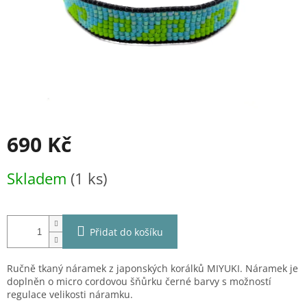
690 Kč
Měrná
Skladem
(1 ks)
cena:
Přidat do košíku
Ručně tkaný náramek z japonských korálků MIYUKI. Náramek je
doplněn o micro cordovou šňůrku černé barvy s možností
regulace velikosti náramku.