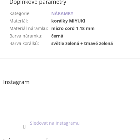
Doplňkové parametry
Kategorie
:
NÁRAMKY
Materiál
:
korálky MIYUKI
Materiál náramku
:
micro cord 1,18 mm
Barva náramku
:
černá
Barva korálků
:
světle zelená + tmavě zelená
Z
á
p
a
Instagram
t
í
Sledovat na Instagramu