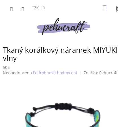
Přejít
NÁKUP
na
CZK
obsah
KOŠÍK
Tkaný korálkový náramek MIYUKI
vlny
506
Průměrné
Neohodnoceno
Podrobnosti hodnocení
Značka:
Pehucraft
hodnocení
produktu
je
0,0
z
5
hvězdiček.