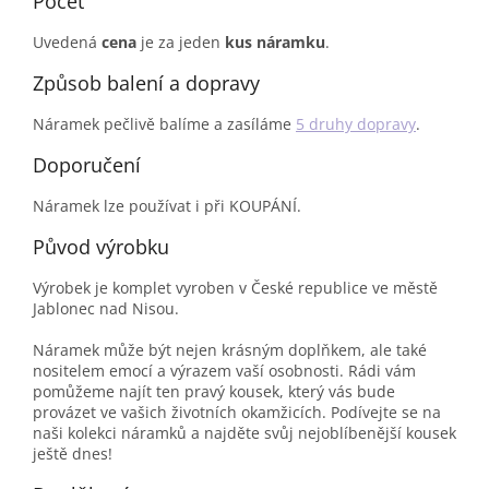
Počet
Uvedená
cena
je za jeden
kus náramku
.
Způsob balení a dopravy
Náramek pečlivě balíme a zasíláme
5 druhy dopravy
.
Doporučení
Náramek lze používat i při KOUPÁNÍ.
Původ výrobku
Výrobek je komplet vyroben v České republice ve městě
Jablonec nad Nisou.
Náramek může být nejen krásným doplňkem, ale také
nositelem emocí a výrazem vaší osobnosti. Rádi vám
pomůžeme najít ten pravý kousek, který vás bude
provázet ve vašich životních okamžicích. Podívejte se na
naši kolekci náramků a najděte svůj nejoblíbenější kousek
ještě dnes!